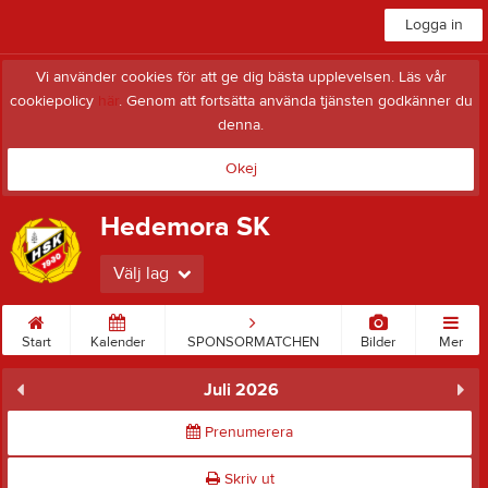
Logga in
Vi använder cookies för att ge dig bästa upplevelsen. Läs vår
cookiepolicy
här
. Genom att fortsätta använda tjänsten godkänner du
denna.
Okej
Hedemora SK
Välj lag
Start
Kalender
SPONSORMATCHEN
Bilder
Mer
Juli 2026
Prenumerera
Skriv ut