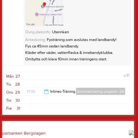
Övrig platsinfo:
Uterinken
Anteckning:
Fysträning som avslutas med landbandy!
Fys ca:45min sedan landbandy.
Kläder efter väder, vattenflaska & innebandyklubba.
Ombytta och klara 10min innan träningens start.
v.31
Mån
27
Tis
28
17:00
Inlines-Träning
Sommarträning ungdom -26
Ons
29
Tor
30
18:00
Fre
31