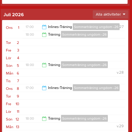
Juli 2026
Alla aktiviteter
17:00
Inlines-Träning
Sommarträning ungdom -26
v.27
Ons
1
18:00
Träning
Sommarträning ungdom -26
18:00
Tor
2
19:30
Fre
3
Lör
4
18:00
Träning
Sommarträning ungdom -26
Sön
5
v.28
Mån
6
19:30
Tis
7
17:00
Inlines-Träning
Sommarträning ungdom -26
Ons
8
Tor
9
18:00
Fre
10
Lör
11
18:00
Träning
Sommarträning ungdom -26
Sön
12
v.29
Mån
13