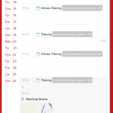
19:30
Tis
14
17:00
Inlines-Träning
Sommarträning ungdom -26
Ons
15
Tor
16
18:00
Fre
17
Lör
18
18:00
Träning
Sommarträning ungdom -26
Sön
19
v.30
Mån
20
19:30
Tis
21
17:00
Inlines-Träning
Sommarträning ungdom -26
Ons
22
Tor
23
18:00
Fre
24
Lör
25
18:00
Träning
Sommarträning ungdom -26
Sön
26
19:30
Hemköp Arena