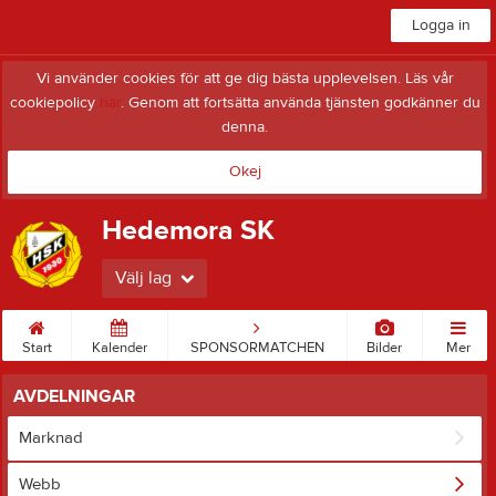
Logga in
Vi använder cookies för att ge dig bästa upplevelsen. Läs vår
cookiepolicy
här
. Genom att fortsätta använda tjänsten godkänner du
denna.
Okej
Hedemora SK
Välj lag
Start
Kalender
SPONSORMATCHEN
Bilder
Mer
AVDELNINGAR
Marknad
Webb