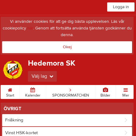
Logga in
Vi använder cookies för att ge dig bästa upplevelsen. Läs vår
cookiepolicy
här
. Genom att fortsätta använda tjänsten godkänner du
denna.
Okej
Hedemora SK
Välj lag
Start
Kalender
SPONSORMATCHEN
Bilder
Mer
ÖVRIGT
Friåkning
Vinst HSK-kortet